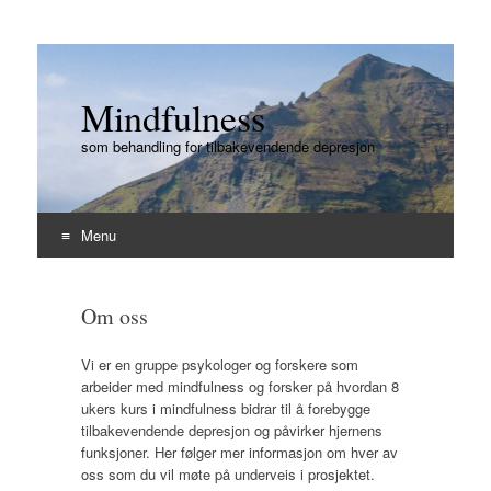
Mindfulness
som behandling for tilbakevendende depresjon
Menu
Skip
to
Om oss
content
Vi er en gruppe psykologer og forskere som
arbeider med mindfulness og forsker på hvordan 8
ukers kurs i mindfulness bidrar til å forebygge
tilbakevendende depresjon og påvirker hjernens
funksjoner. Her følger mer informasjon om hver av
oss som du vil møte på underveis i prosjektet.